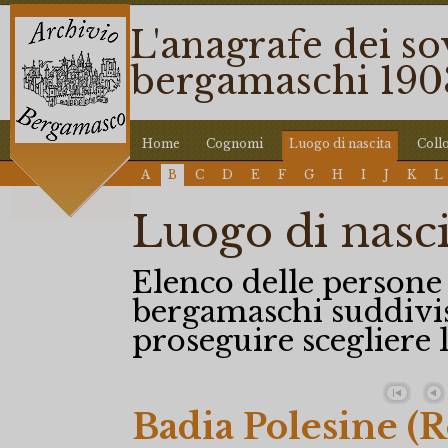
L'anagrafe dei so
bergamaschi 190
Home
Cognomi
Luogo di nascita
Coll
A
B
C
D
E
F
G
H
I
J
K
L
Luogo di nasci
Elenco delle persone 
bergamaschi suddiviso
proseguire scegliere l
Badia Polesine (R