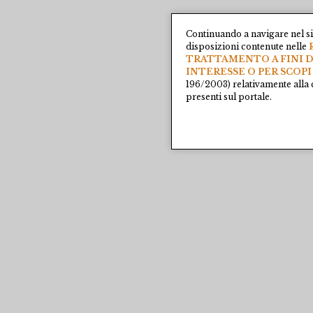
Continuando a navigare nel si
disposizioni contenute nelle
TRATTAMENTO A FINI D
INTERESSE O PER SCOPI
196/2003) relativamente alla 
presenti sul portale.