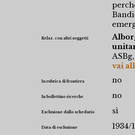
perché
Bandi
emerg
Alborg
Relaz. con altri soggetti
unitar
ASBg,
vai al
no
In rubrica di frontiera
no
In bollettino ricerche
sì
Esclusione dallo schedario
1934/1
Data di esclusione