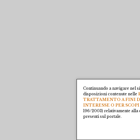
Continuando a navigare nel si
disposizioni contenute nelle
TRATTAMENTO A FINI D
INTERESSE O PER SCOPI
196/2003) relativamente alla 
presenti sul portale.