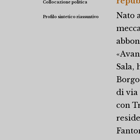
repub
Collocazione politica
Nato 
Profilo sintetico riassuntivo
meccan
abbona
«Avant
Sala, 
Borgo 
di via
con Tr
reside
Fanto