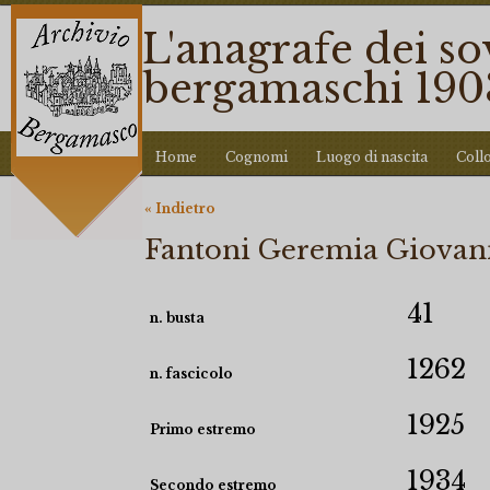
L'anagrafe dei so
bergamaschi 190
Home
Cognomi
Luogo di nascita
Coll
« Indietro
Fantoni Geremia Giovan
41
n. busta
1262
n. fascicolo
1925
Primo estremo
1934
Secondo estremo