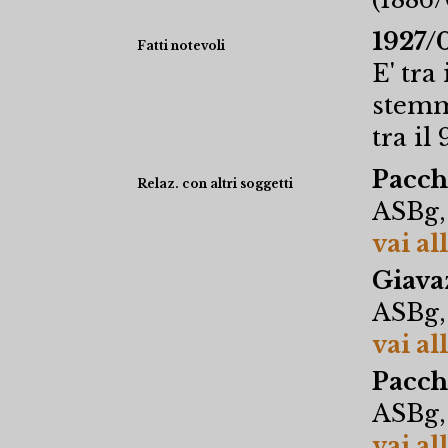
1927/
Fatti notevoli
E' tra
stemma
tra il 
Pacch
Relaz. con altri soggetti
ASBg,
vai al
Giava
ASBg,
vai al
Pacch
ASBg,
vai al