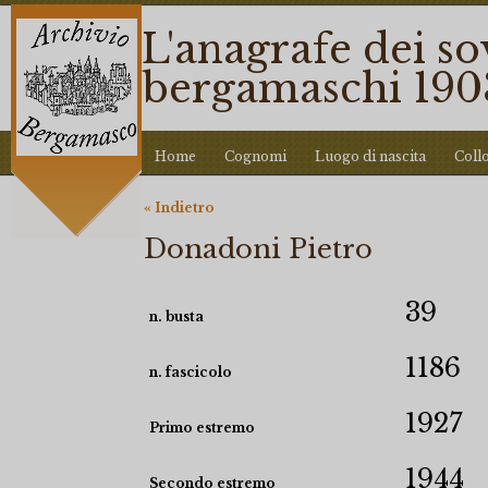
L'anagrafe dei so
bergamaschi 190
Home
Cognomi
Luogo di nascita
Coll
« Indietro
Donadoni Pietro
39
n. busta
1186
n. fascicolo
1927
Primo estremo
1944
Secondo estremo