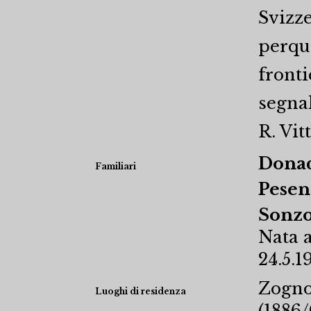
Svizze
perqui
fronti
segnal
R. Vit
Donad
Familiari
Pesen
Sonzo
Nata a
24.5.1
Zogno
Luoghi di residenza
(1886/