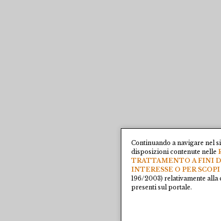
Continuando a navigare nel si
disposizioni contenute nelle
TRATTAMENTO A FINI D
INTERESSE O PER SCOPI
196/2003) relativamente alla 
presenti sul portale.