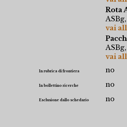
Rota A
ASBg,
vai al
Pacch
ASBg,
vai al
no
In rubrica di frontiera
no
In bollettino ricerche
no
Esclusione dallo schedario