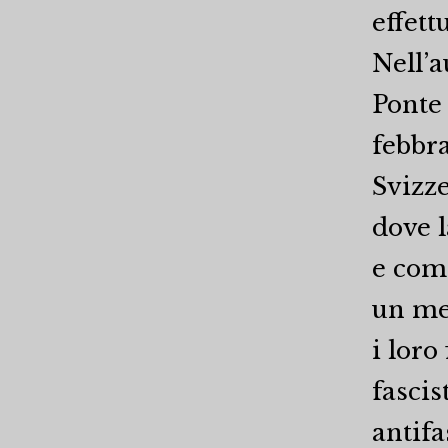
effett
Nell’
Ponte 
febbra
Svizze
dove 
e come
un me
i loro
fascis
antifa