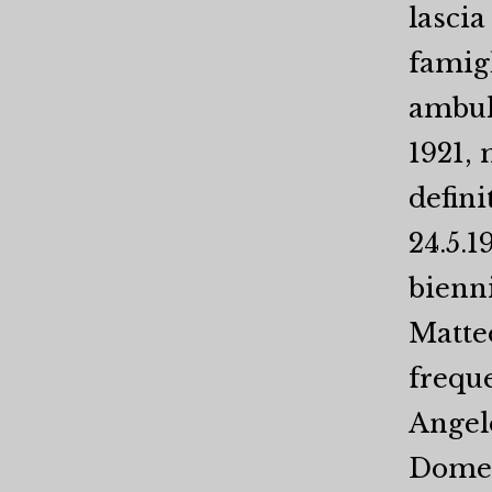
lascia
famigl
ambula
1921, 
defini
24.5.
bienni
Matteo
freque
Angel
Domen