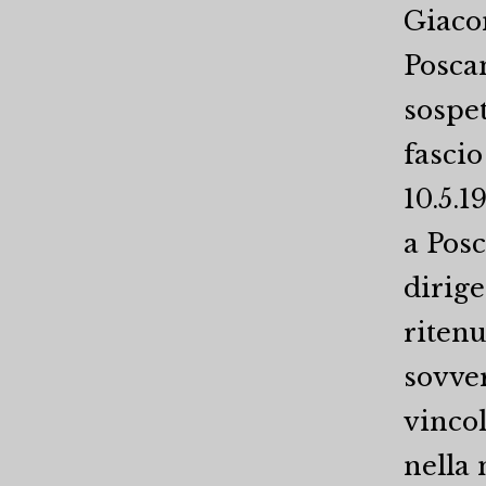
Giaco
Poscan
sospet
fascio
10.5.1
a Posc
dirige
ritenu
sovver
vincol
nella 