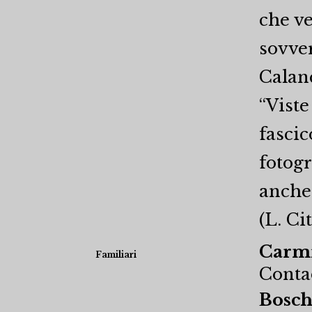
che ve
sovver
Calanc
“Viste
fascic
fotogr
anche
(L. Ci
Carmi
Familiari
Conta
Bosch