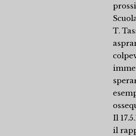
prossi
Scuola
T. Tas
aspra
colpev
immed
sperar
esempl
ossequ
Il 17.
il rap