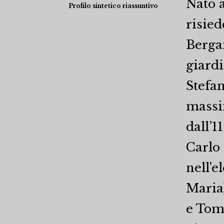
Nato a
Profilo sintetico riassuntivo
risied
Berga
giardi
Stefan
massim
dall’1
Carlo
nell'e
Maria
e Toma