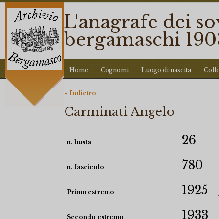
L'anagrafe dei so
bergamaschi 190
Home
Cognomi
Luogo di nascita
Coll
« Indietro
Carminati Angelo
26
n. busta
780
n. fascicolo
1925
Primo estremo
1933
Secondo estremo