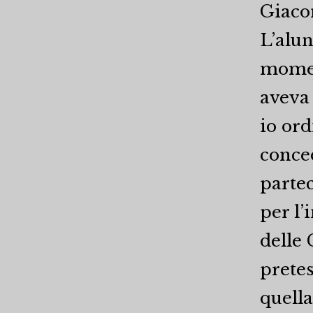
Giaco
L’alun
momen
aveva 
io ord
conce
parte
per l’
delle
pretes
quell