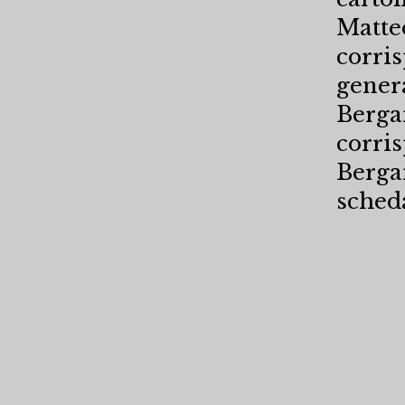
Matteo
corris
gener
Berga
corri
Berga
scheda