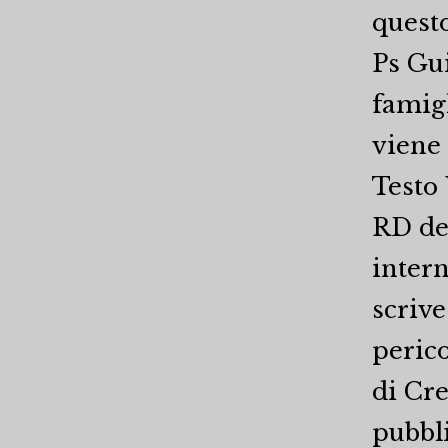
questo
Ps Gui
famigl
viene 
Testo 
RD del
intern
scrive
perico
di Cre
pubbl