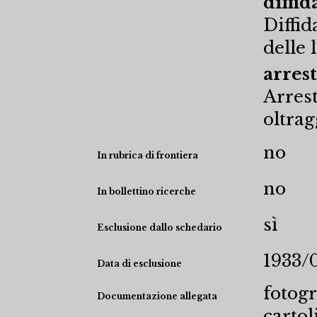
diffid
Diffid
delle 
arres
Arres
oltrag
no
In rubrica di frontiera
no
In bollettino ricerche
sì
Esclusione dallo schedario
1933/
Data di esclusione
fotogr
Documentazione allegata
cartol