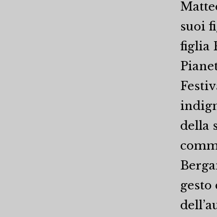
Matteo
suoi f
figlia
Pianet
Festi
indign
della 
commis
Berga
gesto 
dell’a