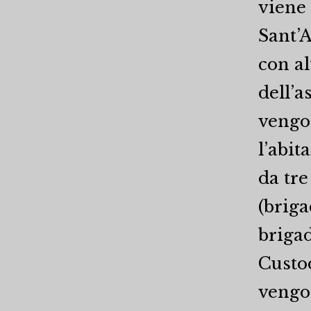
viene 
Sant’
con al
dell’a
vengon
l’abit
da tre
(briga
brigad
Custod
vengon