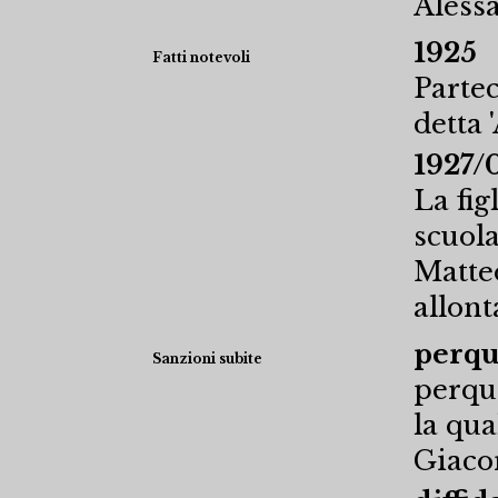
Alessa
1925
Fatti notevoli
Partec
detta 
1927/
La fig
scuol
Matteo
allont
perqui
Sanzioni subite
perqui
la qua
Giaco