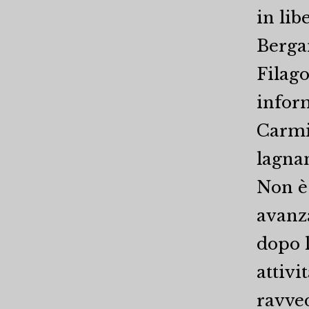
in lib
Bergam
Filago
infor
Carmi
lagnan
Non è 
avanza
dopo l
attivi
ravve