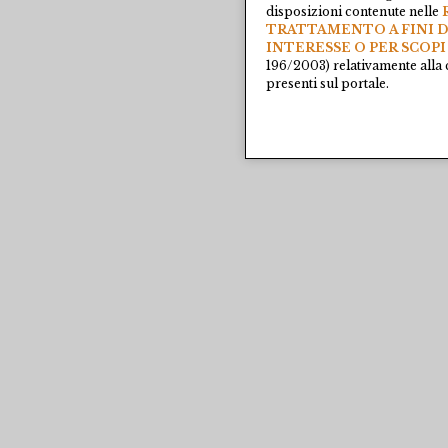
disposizioni contenute nelle
TRATTAMENTO A FINI D
INTERESSE O PER SCOPI
196/2003) relativamente alla 
presenti sul portale.