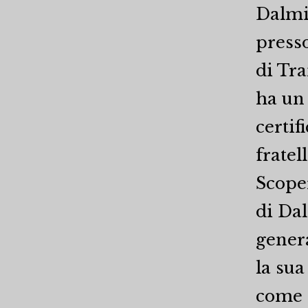
Dalmi
presso
di Tra
ha un 
certif
fratel
Scoper
di Da
genera
la sua
come c