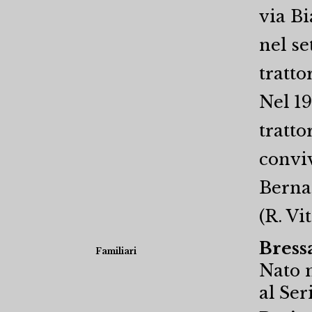
via Bi
nel se
tratto
Nel 1
tratto
conviv
Berna
(R. Vit
Bress
Familiari
Nato n
al Ser