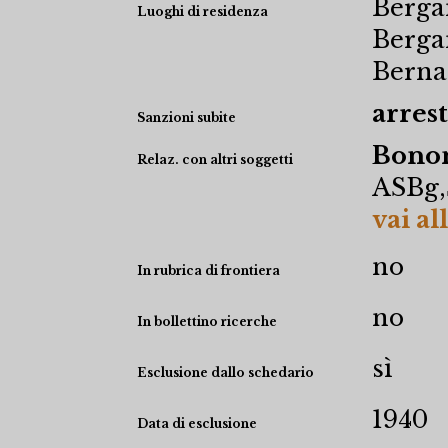
Berga
Luoghi di residenza
Berga
Berna
arrest
Sanzioni subite
Bonom
Relaz. con altri soggetti
ASBg,
vai al
no
In rubrica di frontiera
no
In bollettino ricerche
sì
Esclusione dallo schedario
1940
Data di esclusione