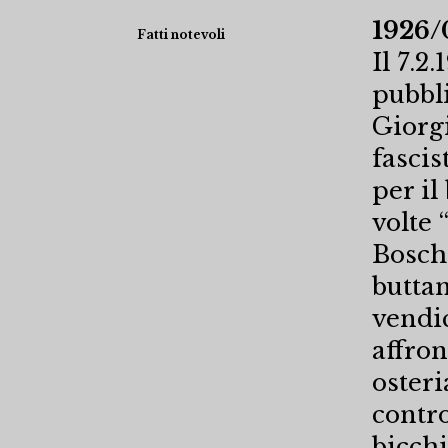
1926/
Fatti notevoli
Il 7.2
pubbli
Giorgi
fascis
per il
volte 
Boschi
buttan
vendic
affron
osteri
contro
bicchi