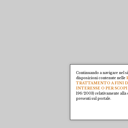
Continuando a navigare nel si
disposizioni contenute nelle
TRATTAMENTO A FINI D
INTERESSE O PER SCOPI
196/2003) relativamente alla 
presenti sul portale.