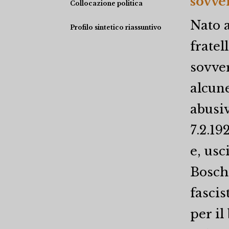
sovve
Collocazione politica
Nato a
Profilo sintetico riassuntivo
fratel
sovver
alcun
abusiv
7.2.19
e, usc
Boschi
fascis
per il