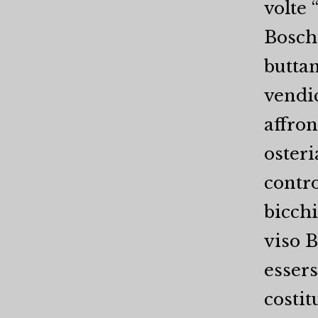
volte 
Boschi
buttan
vendic
affron
osteri
contro
bicchi
viso 
essers
costit