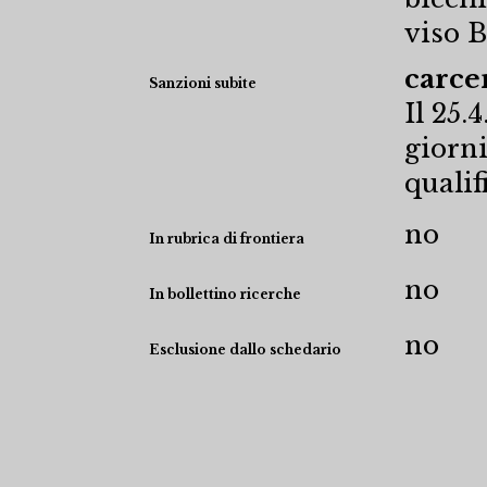
viso B
carcer
Sanzioni subite
Il 25.
giorni
qualif
no
In rubrica di frontiera
no
In bollettino ricerche
no
Esclusione dallo schedario