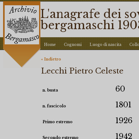
L'anagrafe dei so
bergamaschi 190
Home
Cognomi
Luogo di nascita
Coll
« Indietro
Lecchi Pietro Celeste
60
n. busta
1801
n. fascicolo
1926
Primo estremo
1942
Secondo estremo