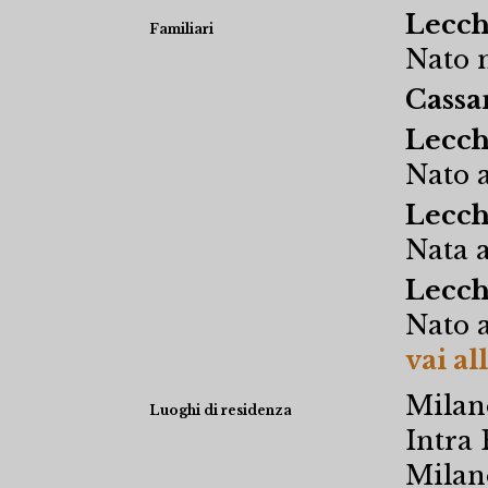
Lecch
Familiari
Nato n
Cassa
Lecchi
Nato a
Lecch
Nata a
Lecchi
Nato a
vai al
Milan
Luoghi di residenza
Intra 
Milan