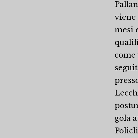
Pallan
viene 
mesi e
qualif
come v
seguit
presso
Lecchi
postum
gola a
Policl