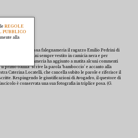
lle
REGOLE
L PUBBLICO
amente alla
apprendista nella sua falegnameria il ragazzo Emilio Pedrini di
ede il giovane Pedrini sempre vestito in camicia nera e per
rta con sé in falegnameria ha aggiunto a matita alcuni commenti
e “il primo balilla” scrive la parola ‘bamboccio’ e accanto alla
stra Caterina Locatelli, che cancella subito le parole e riferisce il
scritte. Respingendo le giustificazioni di Avogadro, il questore di
ascicolo è conservata una sua fotografia in triplice posa. (G.