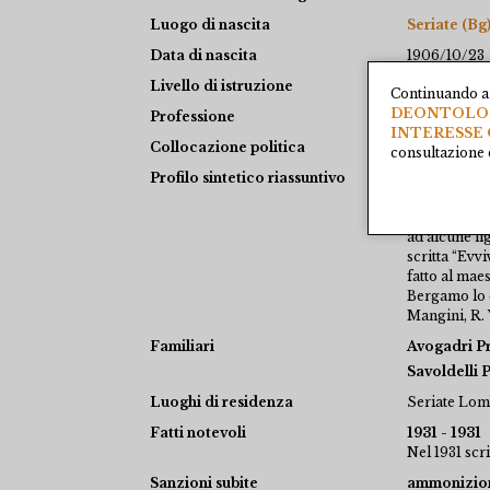
Luogo di nascita
Seriate (Bg
Data di nascita
1906/10/23
Livello di istruzione
licenza ele
Continuando a 
DEONTOLOGI
Professione
falegname
INTERESSE 
Collocazione politica
sovversivo
consultazione e
Profilo sintetico riassuntivo
Nato a Seria
11 anni, che
mandarlo in 
ad alcune fig
scritta “Evvi
fatto al mae
Bergamo lo d
Mangini, R. 
Familiari
Avogadri P
Savoldelli 
Luoghi di residenza
Seriate Lomb
Fatti notevoli
1931 - 1931
Nel 1931 scr
Sanzioni subite
ammonizion