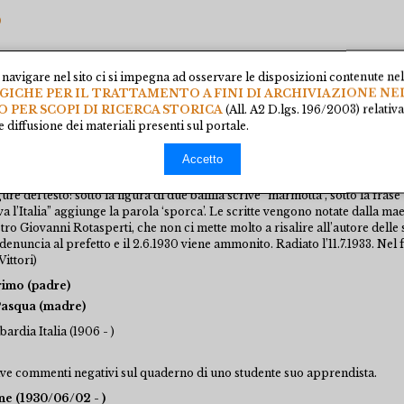
)
mentare
navigare nel sito ci si impegna ad osservare le disposizioni contenute ne
CHE PER IL TRATTAMENTO A FINI DI ARCHIVIAZIONE NE
O PER SCOPI DI RICERCA STORICA
(All. A2 D.lgs. 196/2003) relativ
 diffusione dei materiali presenti sul portale.
te il 23.10.1906, falegname, sovversivo. Nel 1931 Avogadro accoglie come 
Accetto
 alla mattina frequenta a seriate la seconda classe elementare. Avogadro v
collera – secondo la sua versione – sul libro di scuola che il ragazzo po
ure del testo: sotto la figura di due balilla scrive “marmotta”, sotto la fras
va l’Italia” aggiunge la parola ‘sporca’. Le scritte vengono notate dalla mae
stro Giovanni Rotasperti, che non ci mette molto a risalire all’autore delle 
enuncia al prefetto e il 2.6.1930 viene ammonito. Radiato l’11.7.1933. Nel f
Vittori)
rimo (padre)
Pasqua (madre)
ardia Italia (1906 - )
ive commenti negativi sul quaderno di uno studente suo apprendista.
e (1930/06/02 - )