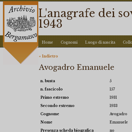
L'anagrafe dei s
1943
Home
Cognomi
Luogo di nascita
Coll
« Indietro
Avogadro Emanuele
n. busta
5
n. fascicolo
157
Primo estremo
1931
Secondo estremo
1933
Cognome
Avogadro
Nome
Emanuele
Presenza scheda biografica
no