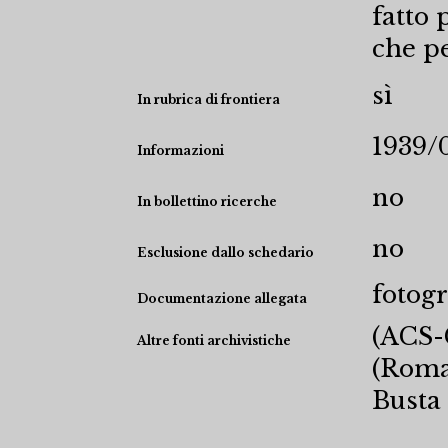
fatto 
che pe
sì
In rubrica di frontiera
1939/
Informazioni
no
In bollettino ricerche
no
Esclusione dallo schedario
fotogr
Documentazione allegata
(ACS-C
Altre fonti archivistiche
(Roma)
Busta 