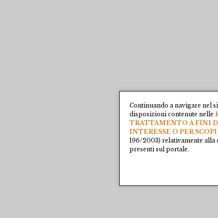
Continuando a navigare nel si
disposizioni contenute nelle
TRATTAMENTO A FINI D
INTERESSE O PER SCOPI
196/2003) relativamente alla 
presenti sul portale.