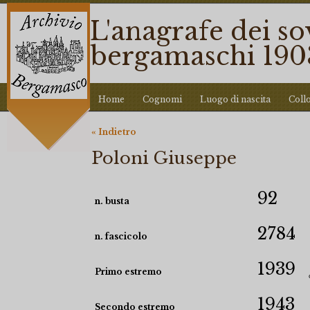
L'anagrafe dei so
bergamaschi 190
Home
Cognomi
Luogo di nascita
Coll
« Indietro
Poloni Giuseppe
92
n. busta
2784
n. fascicolo
1939
Primo estremo
1943
Secondo estremo