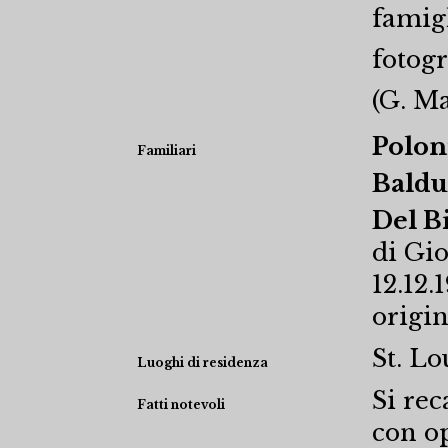
famigl
fotogr
(G. M
Polon
Familiari
Baldu
Del B
di Gio
12.12.
origin
St. Lo
Luoghi di residenza
Si rec
Fatti notevoli
con o