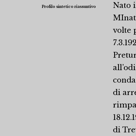
Nato i
Profilo sintetico riassuntivo
MInato
volte 
7.3.19
Pretu
all’od
condan
di arr
rimpat
18.12.
di Tre