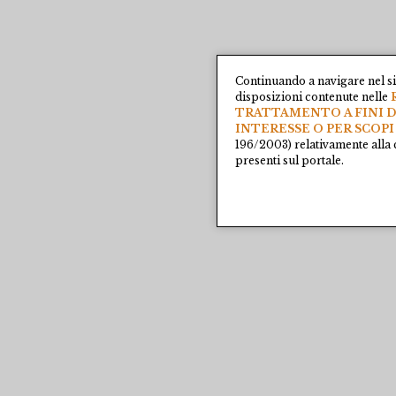
Continuando a navigare nel si
disposizioni contenute nelle
TRATTAMENTO A FINI D
INTERESSE O PER SCOPI
196/2003) relativamente alla 
presenti sul portale.