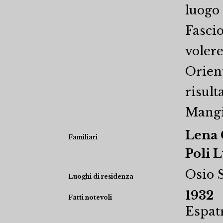
luogo 
Fascio
volere
Orient
risult
Mangi
Lena 
Familiari
Poli 
Osio S
Luoghi di residenza
1932
Fatti notevoli
Espat