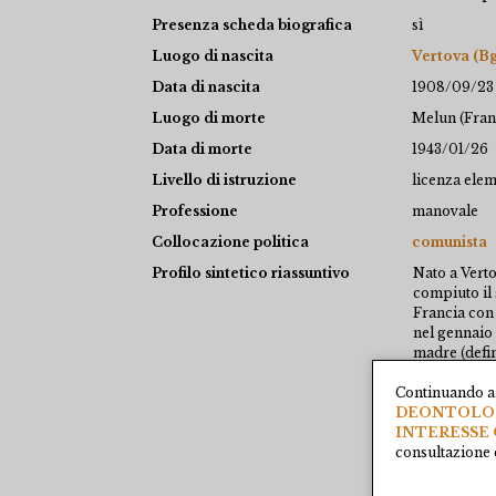
Presenza scheda biografica
sì
Luogo di nascita
Vertova (Bg
Data di nascita
1908/09/23
Luogo di morte
Melun (Fran
Data di morte
1943/01/26
Livello di istruzione
licenza ele
Professione
manovale
Collocazione politica
comunista
Profilo sintetico riassuntivo
Nato a Verto
compiuto il 
Francia con 
nel gennaio 
madre (defin
trattenerlo i
Continuando a 
Spagna, entr
DEONTOLOGI
Generale di
INTERESSE 
Volontarie, 
consultazione e
Iscritto in 
26.5.1939, l
“Gualdi non 