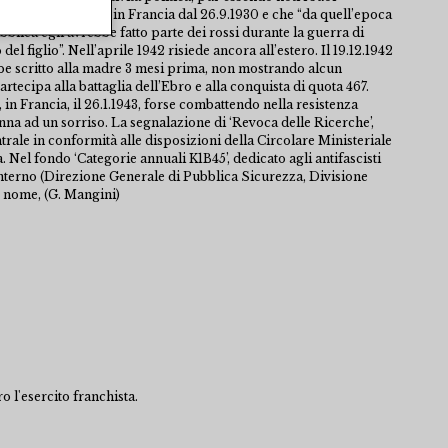
che Gualdi si trova in Francia dal 26.9.1930 e che “da quell’epoca
blica egli avrebbe fatto parte dei rossi durante la guerra di
el figlio”. Nell’aprile 1942 risiede ancora all’estero. Il 19.12.1942
be scritto alla madre 3 mesi prima, non mostrando alcun
rtecipa alla battaglia dell’Ebro e alla conquista di quota 467.
 in Francia, il 26.1.1943, forse combattendo nella resistenza
enna ad un sorriso. La segnalazione di ‘Revoca delle Ricerche’,
ale in conformità alle disposizioni della Circolare Ministeriale
a. Nel fondo ‘Categorie annuali K1B45’, dedicato agli antifascisti
'Interno (Direzione Generale di Pubblica Sicurezza, Divisione
o nome, (G. Mangini)
o l'esercito franchista.