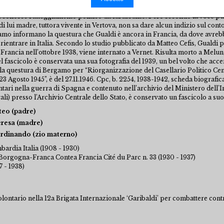
stremisti”. Il 7.1.1941 i Cc di Bergamo scrivono alla questura confermando 
i conosce l’atteggiamento politico da lui assunto. Però secondo la voce pub
 lui madre, tuttora vivente in Vertova, non sa dare alcun indizio sul conto d
gamo informano la questura che Gualdi è ancora in Francia, da dove avreb
 rientrare in Italia. Secondo lo studio pubblicato da Matteo Cefis, Gualdi pa
 Francia nell’ottobre 1938, viene internato a Vernet. Risulta morto a Melun,
l fascicolo è conservata una sua fotografia del 1939, un bel volto che acc
a questura di Bergamo per “Riorganizzazione del Casellario Politico Centr
 23 Agosto 1945”, è del 27.11.1946. Cpc, b. 2254, 1938-1942, scheda biografic
ontari nella guerra di Spagna e contenuto nell’archivio del Ministero dell
ali) presso l’Archivio Centrale dello Stato, è conservato un fascicolo a su
teo (padre)
eresa (madre)
erdinando (zio materno)
ardia Italia (1908 - 1930)
orgogna-Franca Contea Francia Cité du Parc n. 33 (1930 - 1937)
 - 1938)
olontario nella 12a Brigata Internazionale ‘Garibaldi’ per combattere contr