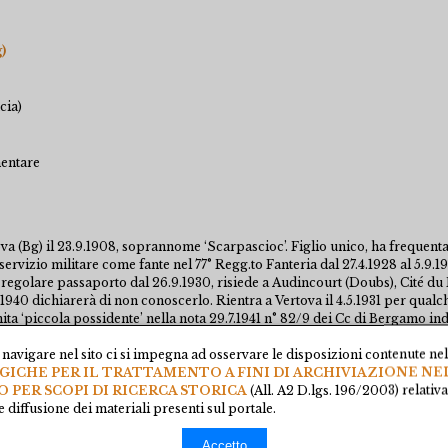
)
cia)
mentare
va (Bg) il 23.9.1908, soprannome ‘Scarpascioc’. Figlio unico, ha frequent
servizio militare come fante nel 77° Regg.to Fanteria dal 27.4.1928 al 5.9.1
regolare passaporto dal 26.9.1930, risiede a Audincourt (Doubs), Cité du
1940 dichiarerà di non conoscerlo. Rientra a Vertova il 4.5.1931 per qualc
ita ‘piccola possidente’ nella nota 29.7.1941 n° 82/9 dei Cc di Bergamo in
n Italia. Nel 1936 si iscrive al Pcf e alla Cgt francese e nel 1937 si arruola
navigare nel sito ci si impegna ad osservare le disposizioni contenute ne
ando a far parte della 12a Brigata Internazionale ‘Garibaldi’, presso la qual
CHE PER IL TRATTAMENTO A FINI DI ARCHIVIAZIONE NE
 Pubblica Sicurezza - Divisione AGR Sezione Prima, su informazione del 2
O PER SCOPI DI RICERCA STORICA
(All. A2 D.lgs. 196/2003) relativ
riferisce al prefetto di Bergamo che Gualdi è iscritto al Pcf e alla Cgt fran
 diffusione dei materiali presenti sul portale.
RF e nel BR il 13.2.1939 per arresto, con il n° 0270. La prefettura di Berga
a cui ultima nota è del 30.4.1942: “Risiede tuttora all’estero e non si hanno 
si era fatto segnalare, durante la sua presenza a Audincourt, per svolgere u
Accetto