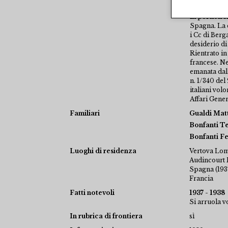
sentimenti e
in poi non s
Spagna. La di
i Cc di Ber
desiderio di
Rientrato in
francese. Ne
emanata dall
n. 1/340 del
italiani vol
Affari Gener
Familiari
Gualdi Mat
Bonfanti T
Bonfanti F
Luoghi di residenza
Vertova Lomb
Audincourt B
Spagna (1937
Francia
Fatti notevoli
1937 - 1938
Si arruola v
In rubrica di frontiera
sì