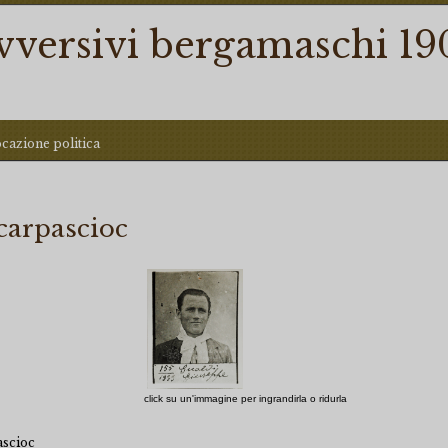
ovversivi bergamaschi 19
ocazione politica
carpascioc
click su un'immagine per ingrandirla o ridurla
ascioc