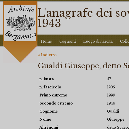
L'anagrafe dei s
1943
Home
Cognomi
Luogo di nascita
Coll
« Indietro
Gualdi Giuseppe, detto S
n. busta
57
n. fascicolo
1705
Primo estremo
1939
Secondo estremo
1946
Cognome
Gualdi
Nome
Giuseppe
Altri nomi
detto Scarp