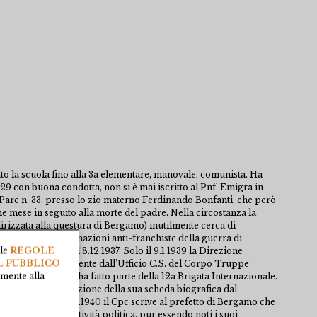
ato la scuola fino alla 3a elementare, manovale, comunista. Ha
929 con buona condotta, non si è mai iscritto al Pnf. Emigra in
 Parc n. 33, presso lo zio materno Ferdinando Bonfanti, che però
he mese in seguito alla morte del padre. Nella circostanza la
dirizzata alla questura di Bergamo) inutilmente cerca di
 volontario nelle formazioni anti-franchiste della guerra di
lle
REGOLE
e si immatricola l’8.12.1937. Solo il 9.1.1939 la Direzione
L PUBBLICO
4.11.1938 proveniente dall’Ufficio C.S. del Corpo Truppe
amente alla
cese dal 1936 e che ha fatto parte della 12a Brigata Internazionale.
mo inizia la compilazione della sua scheda biografica dal
sue notizie”. Il 24.01.1940 il Cpc scrive al prefetto di Bergamo che
na particolare attività politica, pur essendo noti i suoi