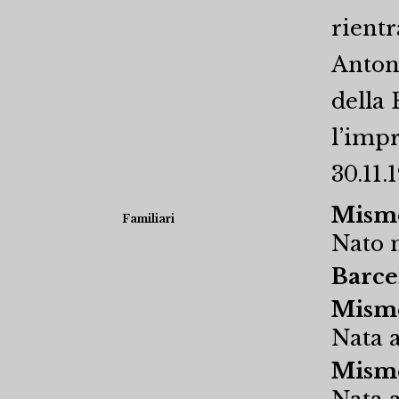
rientr
Anton
della
l’imp
30.11.
Misme
Familiari
Nato n
Barce
Misme
Nata a
Misme