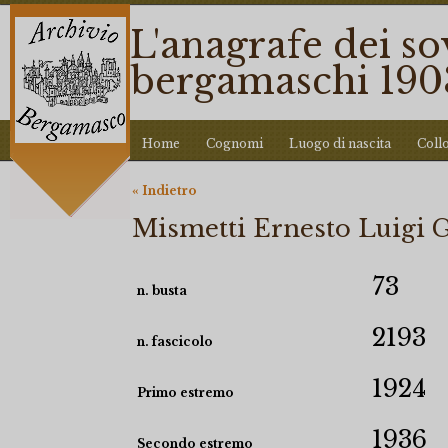
L'anagrafe dei so
bergamaschi 190
Home
Cognomi
Luogo di nascita
Coll
« Indietro
Mismetti Ernesto Luigi
73
n. busta
2193
n. fascicolo
1924
Primo estremo
1936
Secondo estremo