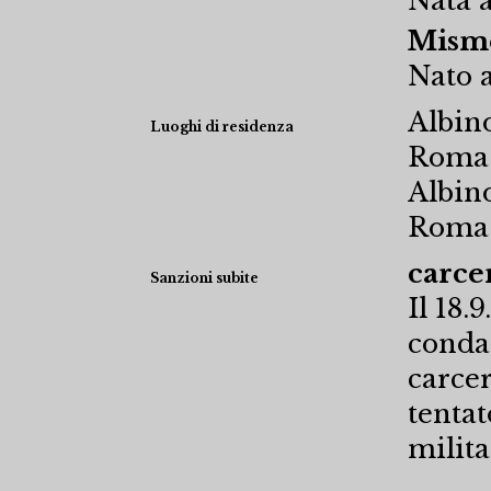
Nata a
Misme
Nato 
Albino
Luoghi di residenza
Roma L
Albino
Roma 
carcer
Sanzioni subite
Il 18.
conda
carcer
tentat
milita