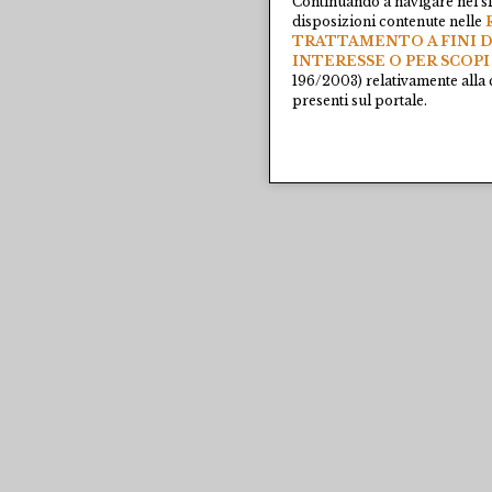
Continuando a navigare nel si
disposizioni contenute nelle
TRATTAMENTO A FINI D
INTERESSE O PER SCOPI
196/2003) relativamente alla 
presenti sul portale.