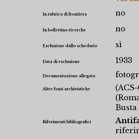
no
In rubrica di frontiera
no
In bollettino ricerche
sì
Esclusione dallo schedario
1933
Data di esclusione
fotogr
Documentazione allegata
(ACS-C
Altre fonti archivistiche
(Roma)
Busta 
Antifa
Riferimenti bibliografici
riferi