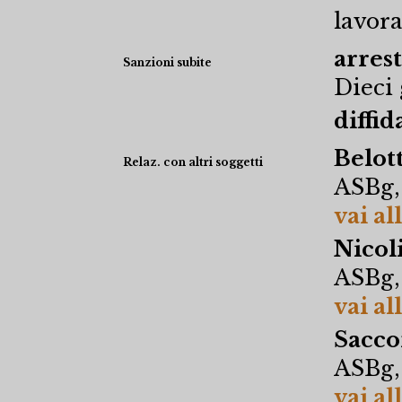
lavora
arres
Sanzioni subite
Dieci 
diffida
Belot
Relaz. con altri soggetti
ASBg,
vai al
Nicoli
ASBg,
vai al
Sacco
ASBg,
vai al