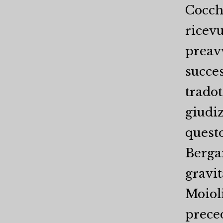
Cocchi
ricevu
preavv
succes
tradot
giudiz
questo
Bergam
gravi
Moiol
prece