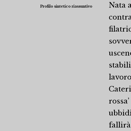
Nata a
Profilo sintetico riassuntivo
contr
filatr
sovver
uscen
stabi
lavoro
Cateri
rossa’
ubbidi
fallir