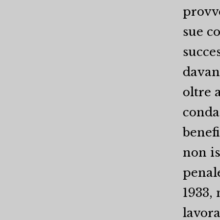
provve
sue co
succes
davan
oltre 
condan
benefi
non is
penale
1933, 
lavor