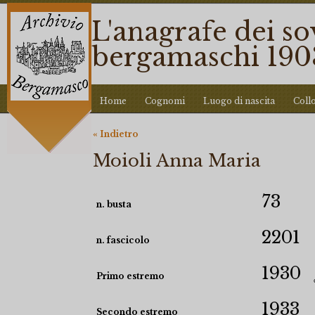
L'anagrafe dei so
bergamaschi 190
Home
Cognomi
Luogo di nascita
Coll
« Indietro
Moioli Anna Maria
73
n. busta
2201
n. fascicolo
1930
Primo estremo
1933
Secondo estremo