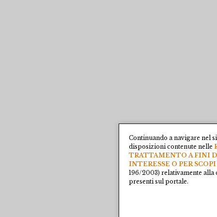
Continuando a navigare nel si
disposizioni contenute nelle
TRATTAMENTO A FINI D
INTERESSE O PER SCOPI
196/2003) relativamente alla 
presenti sul portale.