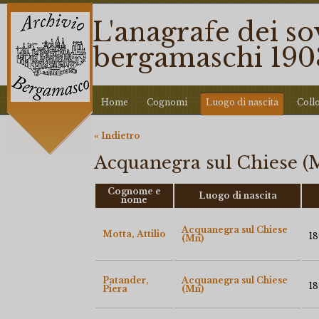
L'anagrafe dei so
bergamaschi 190
Home
Cognomi
Luogo di nascita
Coll
« Indietro
Acquanegra sul Chiese (M
Cognome e
Luogo di nascita
nome
Acquanegra sul Chiese
Motta, Attilio
18
(Mn)
Patander,
Acquanegra sul Chiese
18
Piera
(Mn)