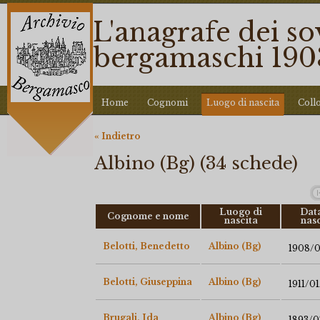
L'anagrafe dei so
bergamaschi 190
Home
Cognomi
Luogo di nascita
Coll
« Indietro
Albino (Bg) (34 schede)
Luogo di
Data
Cognome e nome
nascita
nasc
Belotti, Benedetto
Albino (Bg)
1908/
Belotti, Giuseppina
Albino (Bg)
1911/01
Brugali, Ida
Albino (Bg)
1893/0