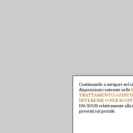
Continuando a navigare nel si
disposizioni contenute nelle
TRATTAMENTO A FINI D
INTERESSE O PER SCOPI
196/2003) relativamente alla 
presenti sul portale.