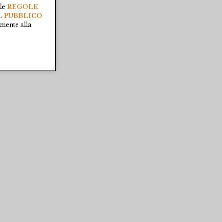
lle
REGOLE
L PUBBLICO
amente alla