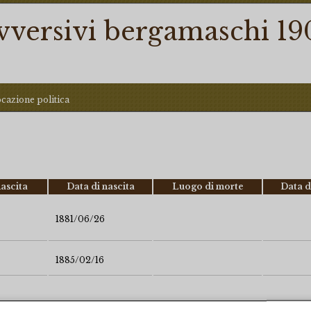
ovversivi bergamaschi 19
ocazione politica
ascita
Data di nascita
Luogo di morte
Data d
1881/06/26
1885/02/16