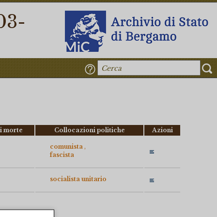
03-
i morte
Collocazioni politiche
Azioni
comunista
fascista
socialista unitario