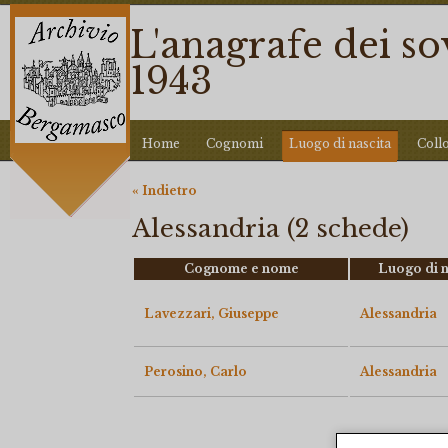
L'anagrafe dei s
1943
Home
Cognomi
Luogo di nascita
Coll
« Indietro
Alessandria (2 schede)
Cognome e nome
Luogo di n
Lavezzari, Giuseppe
Alessandria
Perosino, Carlo
Alessandria