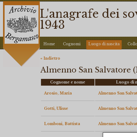
L'anagrafe dei s
1943
Home
Cognomi
Luogo di nascita
Coll
« Indietro
Almenno San Salvatore (B
Cognome e nome
Luogo di n
Arosio, Maria
Almenno San Salvat
Gotti, Ulisse
Almenno San Salvat
Lomboni, Battista
Almenno San Salvat