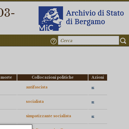
03-
 morte
Collocazioni politiche
Azioni
antifascista
socialista
simpatizzante socialista