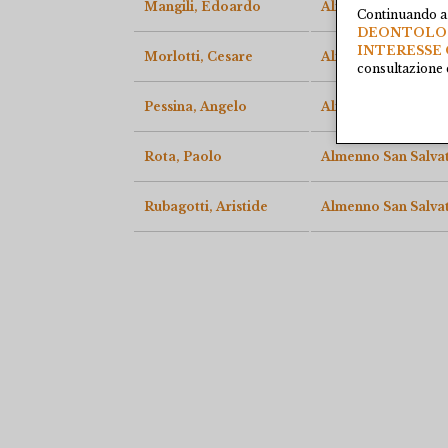
Mangili, Edoardo
Almenno San Salvat
Continuando a 
DEONTOLOGI
INTERESSE 
Morlotti, Cesare
Almenno San Salvat
consultazione e
Pessina, Angelo
Almenno San Salvat
Rota, Paolo
Almenno San Salvat
Rubagotti, Aristide
Almenno San Salvat