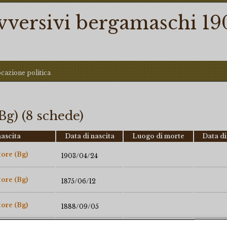
ovversivi bergamaschi 19
ocazione politica
g) (8 schede)
ascita
Data di nascita
Luogo di morte
Data di
ore (Bg)
1903/04/24
ore (Bg)
1875/06/12
ore (Bg)
1888/09/05