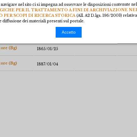
ore (Bg)
1903/02/12
navigare nel sito ci si impegna ad osservare le disposizioni contenute ne
CHE PER IL TRATTAMENTO A FINI DI ARCHIVIAZIONE NE
O PER SCOPI DI RICERCA STORICA
(All. A2 D.lgs. 196/2003) relativ
ore (Bg)
1885/02/06
 diffusione dei materiali presenti sul portale.
Accetto
ore (Bg)
1864/10/28
ore (Bg)
1865/01/25
ore (Bg)
1887/01/04