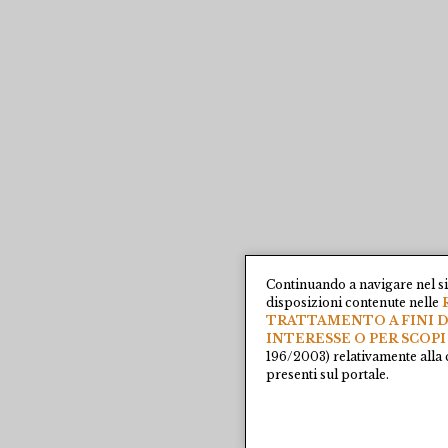
Continuando a navigare nel si
disposizioni contenute nelle
TRATTAMENTO A FINI D
INTERESSE O PER SCOPI
196/2003) relativamente alla 
presenti sul portale.