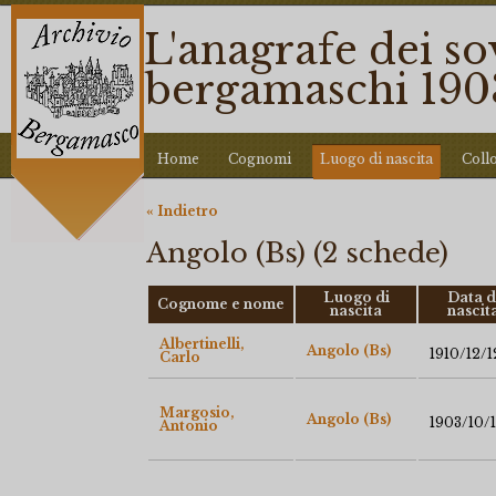
L'anagrafe dei so
bergamaschi 190
Home
Cognomi
Luogo di nascita
Coll
« Indietro
Angolo (Bs) (2 schede)
Luogo di
Data d
Cognome e nome
nascita
nascit
Albertinelli,
Angolo (Bs)
1910/12/1
Carlo
Margosio,
Angolo (Bs)
1903/10/
Antonio