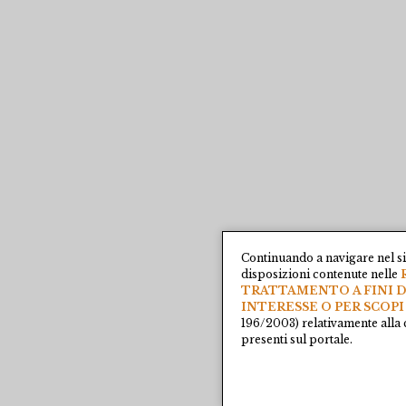
Continuando a navigare nel si
disposizioni contenute nelle
TRATTAMENTO A FINI D
INTERESSE O PER SCOPI
196/2003) relativamente alla 
presenti sul portale.