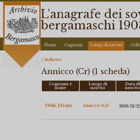
L'anagrafe dei so
bergamaschi 190
Home
Cognomi
Luogo di nascita
Coll
« Indietro
Annicco (Cr) (1 scheda)
Cognome e
Luogo di
Data di
nome
nascita
nascita
Ebbli, Efraim
Annicco (Cr)
1896/12/2