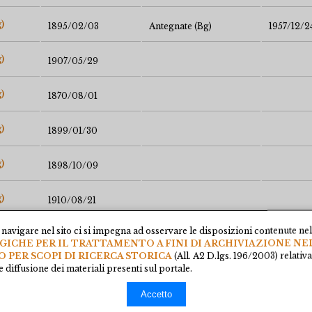
)
1895/02/03
Antegnate (Bg)
1957/12/2
)
1907/05/29
)
1870/08/01
)
1899/01/30
)
1898/10/09
)
1910/08/21
navigare nel sito ci si impegna ad osservare le disposizioni contenute ne
)
1898/04/12
CHE PER IL TRATTAMENTO A FINI DI ARCHIVIAZIONE NE
O PER SCOPI DI RICERCA STORICA
(All. A2 D.lgs. 196/2003) relativ
)
 diffusione dei materiali presenti sul portale.
1902/03/03
Accetto
)
1897/06/09