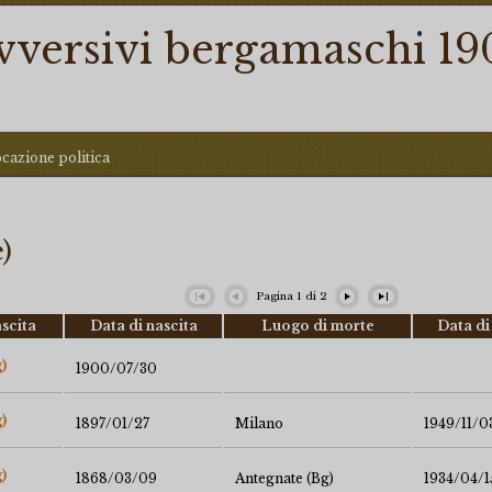
ovversivi bergamaschi 19
ocazione politica
)
Pagina
1
di
2
scita
Data di nascita
Luogo di morte
Data di
)
1900/07/30
)
1897/01/27
Milano
1949/11/0
)
1868/03/09
Antegnate (Bg)
1934/04/1