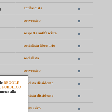
antifascista
4
sovversivo
sospetta antifascista
socialista libertario
socialista
sovversivo
lle
REGOLE
fascista dissidente
L PUBBLICO
amente alla
fascista dissidente
sovversivo