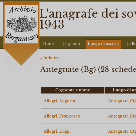
L'anagrafe dei s
1943
Home
Cognomi
Luogo di nascita
Coll
« Indietro
Antegnate (Bg) (28 schede
Cognome e nome
Luogo di na
Allegri, Augusta
Antegnate (Bg
Allegri, Francesco
Antegnate (Bg
Allegri, Luigi
Antegnate (Bg