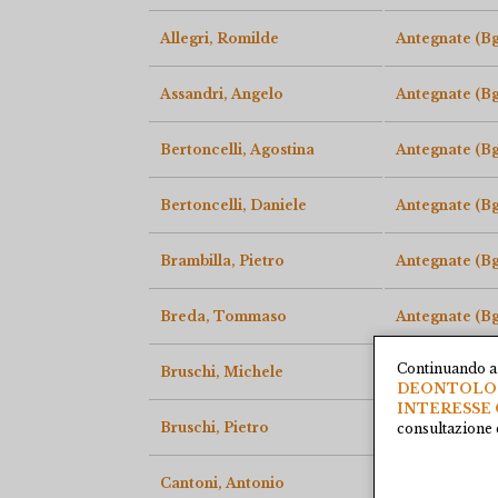
Allegri, Romilde
Antegnate (Bg
Assandri, Angelo
Antegnate (Bg
Bertoncelli, Agostina
Antegnate (Bg
Bertoncelli, Daniele
Antegnate (Bg
Brambilla, Pietro
Antegnate (Bg
Breda, Tommaso
Antegnate (Bg
Continuando a 
Bruschi, Michele
Antegnate (Bg
DEONTOLOGI
INTERESSE 
Bruschi, Pietro
Antegnate (Bg
consultazione e
Cantoni, Antonio
Antegnate (Bg