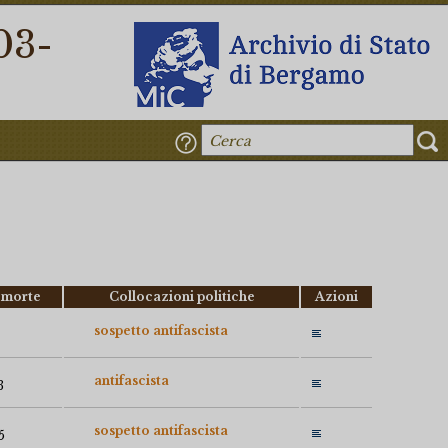
03-
 morte
Collocazioni politiche
Azioni
sospetto antifascista
antifascista
3
sospetto antifascista
5