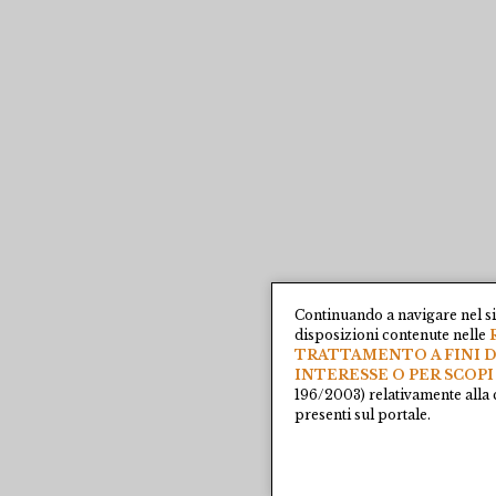
Continuando a navigare nel si
disposizioni contenute nelle
TRATTAMENTO A FINI D
INTERESSE O PER SCOPI
196/2003) relativamente alla 
presenti sul portale.