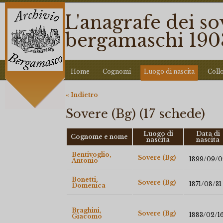
L'anagrafe dei so
bergamaschi 190
Home
Cognomi
Luogo di nascita
Coll
« Indietro
Sovere (Bg) (17 schede)
Luogo di
Data di
Cognome e nome
nascita
nascita
Bentivoglio,
Sovere (Bg)
1899/09/0
Antonio
Bonetti,
Sovere (Bg)
1871/08/31
Domenica
Braghini,
Sovere (Bg)
1883/02/1
Giacomo